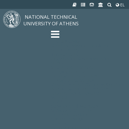
EL
NATIONAL TECHNICAL
UNIVERSITY OF ATHENS
The University
Structure, Mission, Excellence
NTUA History
Infrastructure
Organization & Administration
NEWS
STUDIES & RESEARCH
Studying at NTUA
Undergraduate Studies
Postgraduate Studies
Ιδρυματικός Κατάλογος Μαθημάτων
Knowledge without Frontiers
Laboratories & Research
SCHOOLS
SERVICES
Services to all Members
Services to Students
Electronic Services
Cultural Pursuits
CONTACT
General Information