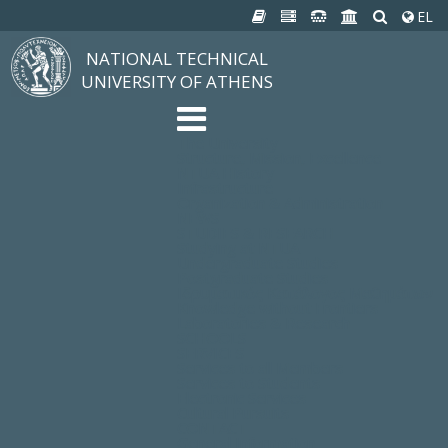
EL
NATIONAL TECHNICAL
UNIVERSITY OF ATHENS
The University
Structure, Mission, Excellence
NTUA History
Infrastructure
Organization & Administration
NEWS
STUDIES & RESEARCH
Studying at NTUA
Undergraduate Studies
Postgraduate Studies
Ιδρυματικός Κατάλογος Μαθημάτων
Knowledge without Frontiers
Laboratories & Research
SCHOOLS
SERVICES
Services to all Members
Services to Students
Electronic Services
Cultural Pursuits
CONTACT
General Information