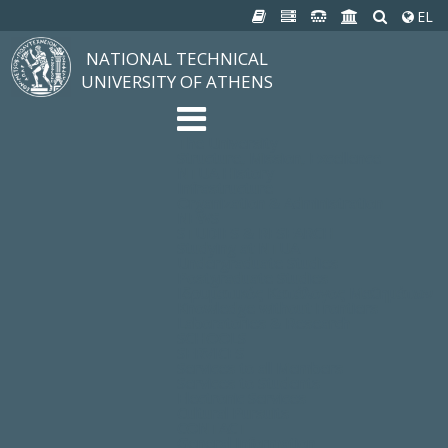
EL
NATIONAL TECHNICAL
UNIVERSITY OF ATHENS
The University
Structure, Mission, Excellence
NTUA History
Infrastructure
Organization & Administration
NEWS
STUDIES & RESEARCH
Studying at NTUA
Undergraduate Studies
Postgraduate Studies
Ιδρυματικός Κατάλογος Μαθημάτων
Knowledge without Frontiers
Laboratories & Research
SCHOOLS
SERVICES
Services to all Members
Services to Students
Electronic Services
Cultural Pursuits
CONTACT
General Information