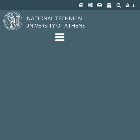
EL
NATIONAL TECHNICAL
UNIVERSITY OF ATHENS
The University
Structure, Mission, Excellence
NTUA History
Infrastructure
Organization & Administration
NEWS
STUDIES & RESEARCH
Studying at NTUA
Undergraduate Studies
Postgraduate Studies
Ιδρυματικός Κατάλογος Μαθημάτων
Knowledge without Frontiers
Laboratories & Research
SCHOOLS
SERVICES
Services to all Members
Services to Students
Electronic Services
Cultural Pursuits
CONTACT
General Information