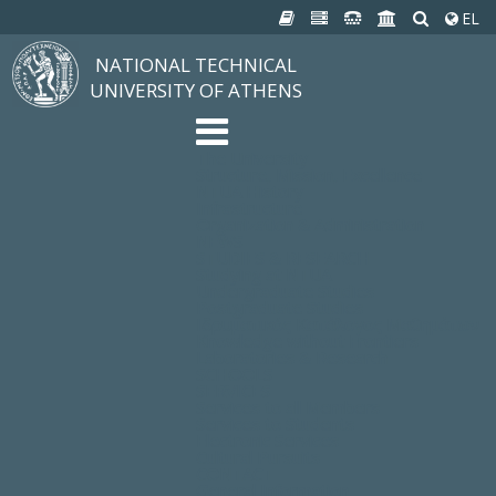
EL
NATIONAL TECHNICAL
UNIVERSITY OF ATHENS
The University
Structure, Mission, Excellence
NTUA History
Infrastructure
Organization & Administration
NEWS
STUDIES & RESEARCH
Studying at NTUA
Undergraduate Studies
Postgraduate Studies
Ιδρυματικός Κατάλογος Μαθημάτων
Knowledge without Frontiers
Laboratories & Research
SCHOOLS
SERVICES
Services to all Members
Services to Students
Electronic Services
Cultural Pursuits
CONTACT
General Information