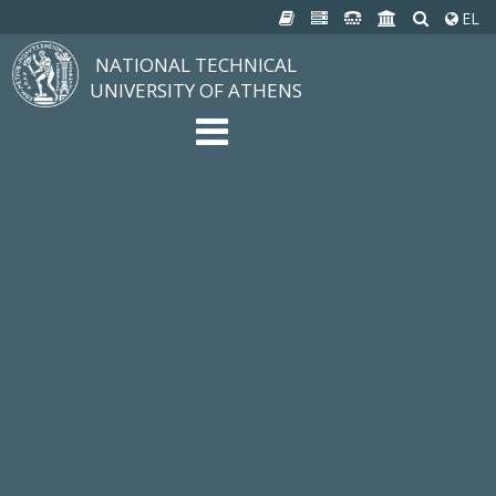
EL
NATIONAL TECHNICAL
UNIVERSITY OF ATHENS
The University
Structure, Mission, Excellence
NTUA History
Infrastructure
Organization & Administration
NEWS
STUDIES & RESEARCH
Studying at NTUA
Undergraduate Studies
Postgraduate Studies
Ιδρυματικός Κατάλογος Μαθημάτων
Knowledge without Frontiers
Laboratories & Research
SCHOOLS
SERVICES
Services to all Members
Services to Students
Electronic Services
Cultural Pursuits
CONTACT
General Information