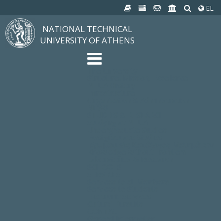
EL
NATIONAL TECHNICAL
UNIVERSITY OF ATHENS
The University
Structure, Mission, Excellence
NTUA History
Infrastructure
Organization & Administration
NEWS
STUDIES & RESEARCH
Studying at NTUA
Undergraduate Studies
Postgraduate Studies
Ιδρυματικός Κατάλογος Μαθημάτων
Knowledge without Frontiers
Laboratories & Research
SCHOOLS
SERVICES
Services to all Members
Services to Students
Electronic Services
Cultural Pursuits
CONTACT
General Information