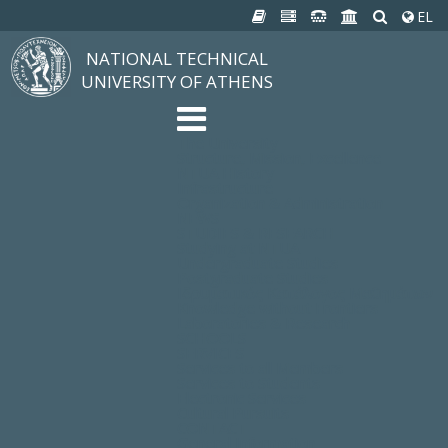
EL
NATIONAL TECHNICAL
UNIVERSITY OF ATHENS
The University
Structure, Mission, Excellence
NTUA History
Infrastructure
Organization & Administration
NEWS
STUDIES & RESEARCH
Studying at NTUA
Undergraduate Studies
Postgraduate Studies
Ιδρυματικός Κατάλογος Μαθημάτων
Knowledge without Frontiers
Laboratories & Research
SCHOOLS
SERVICES
Services to all Members
Services to Students
Electronic Services
Cultural Pursuits
CONTACT
General Information