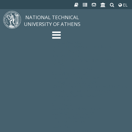
EL
NATIONAL TECHNICAL
UNIVERSITY OF ATHENS
The University
Structure, Mission, Excellence
NTUA History
Infrastructure
Organization & Administration
NEWS
STUDIES & RESEARCH
Studying at NTUA
Undergraduate Studies
Postgraduate Studies
Ιδρυματικός Κατάλογος Μαθημάτων
Knowledge without Frontiers
Laboratories & Research
SCHOOLS
SERVICES
Services to all Members
Services to Students
Electronic Services
Cultural Pursuits
CONTACT
General Information