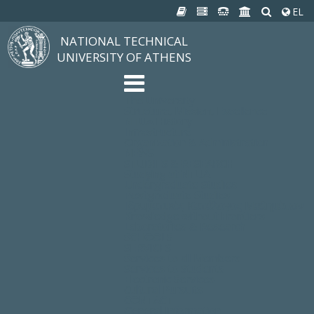
EL
NATIONAL TECHNICAL
UNIVERSITY OF ATHENS
The University
Structure, Mission, Excellence
NTUA History
Infrastructure
Organization & Administration
NEWS
STUDIES & RESEARCH
Studying at NTUA
Undergraduate Studies
Postgraduate Studies
Ιδρυματικός Κατάλογος Μαθημάτων
Knowledge without Frontiers
Laboratories & Research
SCHOOLS
SERVICES
Services to all Members
Services to Students
Electronic Services
Cultural Pursuits
CONTACT
General Information