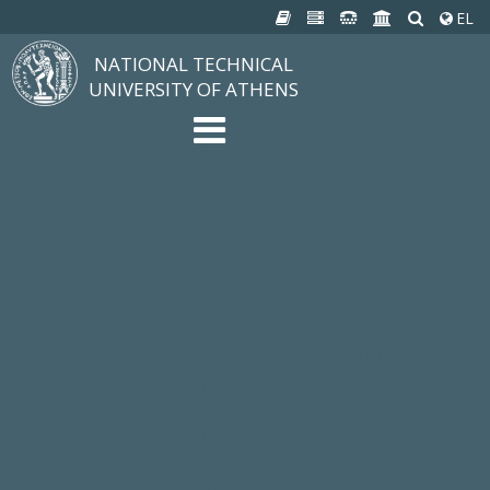
EL
NATIONAL TECHNICAL
UNIVERSITY OF ATHENS
The University
Structure, Mission, Excellence
NTUA History
Infrastructure
Organization & Administration
NEWS
STUDIES & RESEARCH
Studying at NTUA
Undergraduate Studies
Postgraduate Studies
Ιδρυματικός Κατάλογος Μαθημάτων
Knowledge without Frontiers
Laboratories & Research
SCHOOLS
SERVICES
Services to all Members
Services to Students
Electronic Services
Cultural Pursuits
CONTACT
General Information