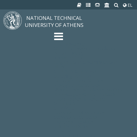
EL
NATIONAL TECHNICAL
UNIVERSITY OF ATHENS
The University
Structure, Mission, Excellence
NTUA History
Infrastructure
Organization & Administration
NEWS
STUDIES & RESEARCH
Studying at NTUA
Undergraduate Studies
Postgraduate Studies
Ιδρυματικός Κατάλογος Μαθημάτων
Knowledge without Frontiers
Laboratories & Research
SCHOOLS
SERVICES
Services to all Members
Services to Students
Electronic Services
Cultural Pursuits
CONTACT
General Information