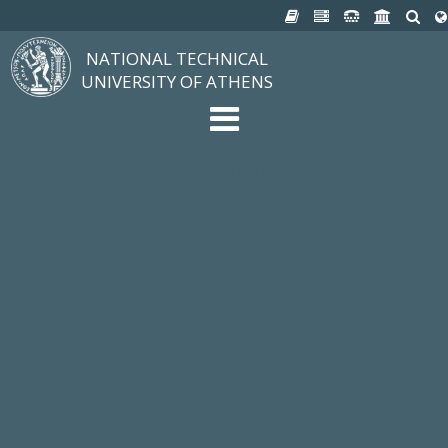
NATIONAL TECHNICAL
UNIVERSITY OF ATHENS
The University
Structure, Mission, Excellence
NTUA History
Infrastructure
Organization & Administration
NEWS
STUDIES & RESEARCH
Studying at NTUA
Undergraduate Studies
Postgraduate Studies
Ιδρυματικός Κατάλογος Μαθημά
Knowledge without Frontiers
Laboratories & Research
SCHOOLS
SERVICES
Services to all Members
Services to Students
Electronic Services
Cultural Pursuits
CONTACT
General Information