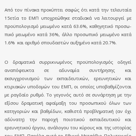
Από τον πίνακα προκύπτει σαφώς ότι κατά την τελευταία
15ετία το ΕΜΠ υποχρε­ώθηκε σταδιακά να λειτουργεί με
προϋπολογισμό μειωμένο κατά 63.6%, καθηγητικό προσω­
πικό μειωμένο κατά 36%, άλλο προσωπικό μειωμένο κατά
1.6% και αριθμό σπουδα­στών αυξημένο κατά 20.7%.
Ο δραματικά συρρικνωμένος προϋπολογισμός οδηγεί
αναπόφευκτα σε αδυναμία συ­ντή­ρησης και
εκσυγχρονισμού των εκπαιδευτικών, ερευνητικών και
κτιριακών υποδο­μών του ΕΜΠ, οι οποίες υποβαθμίζονται
με ραγδαίο ρυθμό. Το γεγονός αυτό σε συνάρ­τηση με την
εξίσου δραματική αφαίμαξη του προσωπικού όλων των
κατηγοριών και βαθ­μίδων, καθιστά προβληματική (αν όχι
αδύνατη) την παροχή ποιοτικού εκπαιδευτι­κού και
ερευνητικού έργου, ανάλογου του κύρους και της ιστορίας
του ΕΜΠ. Παρόλα αυτά το Εθνικό Μετσόβιο Πολυτεχνείο