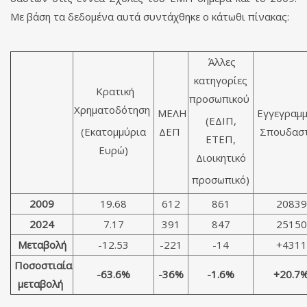
Με βάση τα δεδομένα αυτά συντάχθηκε ο κάτωθι πίνακας:
Άλλες
κατηγορίες
Κρατική
προσωπικού
Χρηματοδότηση
ΜΕΛΗ
Εγγεγραμμ
(ΕΔΙΠ,
(Εκατομμύρια
ΔΕΠ
Σπουδασ
ΕΤΕΠ,
Ευρώ)
Διοικητικό
προσωπικό)
2009
19.68
612
861
20839
2024
7.17
391
847
25150
Μεταβολή
-12.53
-221
-14
+4311
Ποσοστιαία
-63.6%
-36%
-1.6%
+20.7
μεταβολή