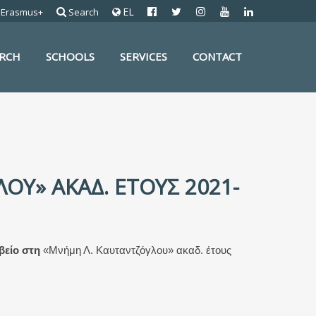
EL
Erasmus+
Search
ARCH
SCHOOLS
SERVICES
CONTACT
ΟΥ» ΑΚΑΔ. ΈΤΟΥΣ 2021-
αβείο στη
«Μνήμη Λ. Καυταντζόγλου» ακαδ. έτους