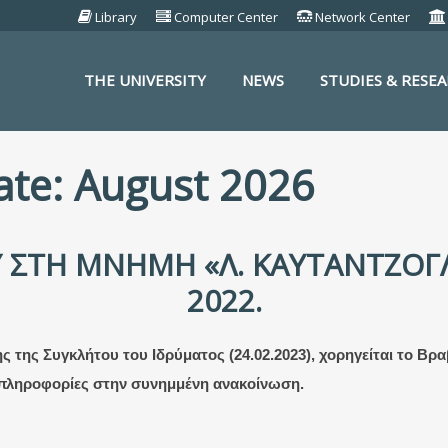
Library
Computer Center
Network Center
THE UNIVERSITY
NEWS
STUDIES & RESE
S
date: August 2026
 ΣΤΗ ΜΝΉΜΗ «Λ. ΚΑΥΤΑΝΤΖΌΓΛ
2022.
ς της Συγκλήτου του Ιδρύματος (24.02.2023), χορηγείται το Βρ
 πληροφορίες στην συνημμένη ανακοίνωση.