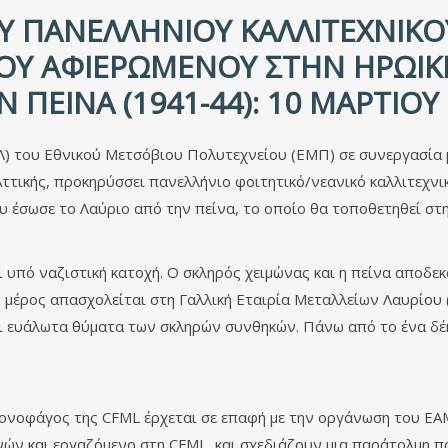
 ΠΑΝΕΛΛΉΝΙΟΥ ΚΑΛΛΙΤΕΧΝΙΚΟΎ
Υ ΑΦΙΕΡΩΜΈΝΟΥ ΣΤΗΝ ΗΡΩΙΚ
ΠΕΊΝΑ (1941-44): 10 ΜΑΡΤΊΟΥ -
) του Εθνικού Μετσόβιου Πολυτεχνείου (ΕΜΠ) σε συνεργασία μ
ττικής, προκηρύσσει πανελλήνιο φοιτητικό/νεανικό καλλιτεχνι
ου έσωσε το Λαύριο από την πείνα, το οποίο θα τοποθετηθεί σ
ι υπό ναζιστική κατοχή. Ο σκληρός χειμώνας και η πείνα αποδε
 μέρος απασχολείται στη Γαλλική Εταιρία Μεταλλείων Λαυρίου 
αι ευάλωτα θύματα των σκληρών συνθηκών. Πάνω από το ένα δέ
νοφάγος της CFML έρχεται σε επαφή με την οργάνωση του ΕΑΜ
ών και εργαζόμενο στη CFML, και σχεδιάζουν μια παράτολμη π