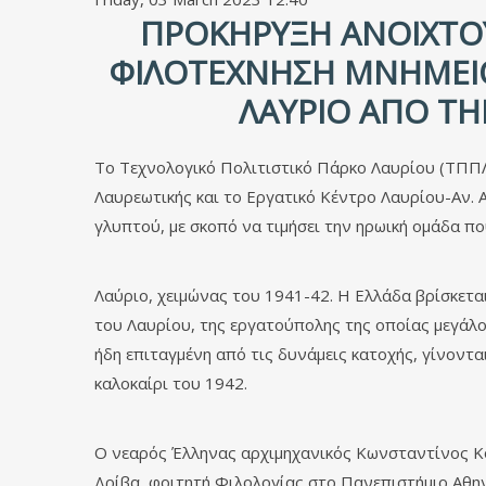
ΠΡΟΚΉΡΥΞΗ ΑΝΟΙΧΤΟΎ
ΦΙΛΟΤΈΧΝΗΣΗ ΜΝΗΜΕΊΟ
ΛΑΎΡΙΟ ΑΠΌ ΤΗΝ 
Το Τεχνολογικό Πολιτιστικό Πάρκο Λαυρίου (ΤΠΠΛ
Λαυρεωτικής και το Εργατικό Κέντρο Λαυρίου-Αν. Α
γλυπτού, με σκοπό να τιμήσει την ηρωική ομάδα π
Λαύριο, χειμώνας του 1941-42. Η Ελλάδα βρίσκετα
του Λαυρίου, της εργατούπολης της οποίας μεγάλο
ήδη επιταγμένη από τις δυνάμεις κατοχής, γίνοντ
καλοκαίρι του 1942.
Ο νεαρός Έλληνας αρχιμηχανικός Κωνσταντίνος Κο
Δρίβα, φοιτητή Φιλολογίας στο Πανεπιστήμιο Αθην