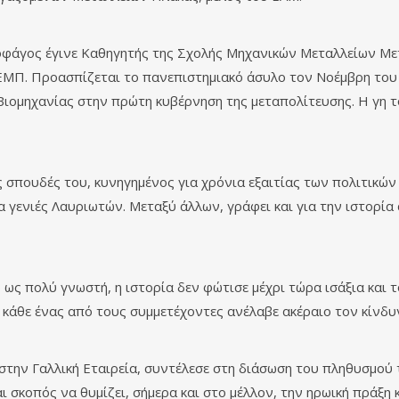
οφάγος έγινε Καθηγητής της Σχολής Μηχανικών Μεταλλείων Με
ΜΠ. Προασπίζεται το πανεπιστημιακό άσυλο τον Νοέμβρη του 
ιομηχανίας στην πρώτη κυβέρνηση της μεταπολίτευσης. Η γη τ
 σπουδές του, κυνηγημένος για χρόνια εξαιτίας των πολιτικώ
 γενιές Λαυριωτών. Μεταξύ άλλων, γράφει και για την ιστορί
ως πολύ γνωστή, η ιστορία δεν φώτισε μέχρι τώρα ισάξια και
 κάθε ένας από τους συμμετέχοντες ανέλαβε ακέραιο τον κίνδυν
την Γαλλική Εταιρεία, συντέλεσε στη διάσωση του πληθυσμού
αι σκοπός να θυμίζει, σήμερα και στο μέλλον, την ηρωική πράξη