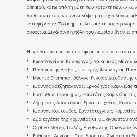
ασημιού, κάτω από τη μύτη των κατακτητών. Ο Κων
διαθέσιμα μέσα, να ανακαλύψει μια τεχνολογική μέθ
καταφέρνουν. Το ασήμι πωλείται στη μαύρη αγορά
συσσίτια. Σιγά-σιγά η πόλη του Λαυρίου βγαίνει α
Η ομάδα των ηρώων που έφερε σε πέρας αυτή την α
Κωνσταντίνος Κονοφάγος, Δρ Χημικός Μηχανικός
Παναγιώτης Δρίβας, φοιτητής Φιλολογίας Πανε
Maurice Bremmer, Βέλγος, Γενικός Διευθυντής 
Ιωάννης Χατζηπανάγος, Εργοδηγός Καμινείας τ
Ευστάθιος Γεροδήμος, Επιστάτης Καμινείας τη
Δημήτριος Αποστόλου, Εργατοτεχνίτης Καμινεί
Ιωάννης Κουτούζος, Εργατοτεχνίτης Καμινείας
Δύο εργάτες της Καμινείας CFML, αγνώστου ον
Orpheo Morelli, Ιταλός, Διευθυντής Οικονομικ
Ευθύμιος Αυγέρης, Πρόεδρος του Σωματείου Ερ