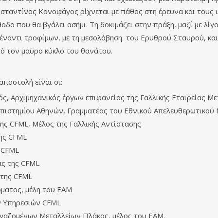
σταντίνος Κονοφάγος ρίχνεται με πάθος στη έρευνα και τους υπ
οδο που θα βγάλει ασήμι. Τη δοκιμάζει στην πράξη, μαζί με λίγ
 έναντι τροφίμων, με τη μεσολάβηση του Ερυθρού Σταυρού, κα
πό τον μαύρο κύκλο του θανάτου.
ποστολή είναι οι:
, Αρχιμηχανικός έργων επιφανείας της Γαλλικής Εταιρείας Μ
πιστημίου Αθηνών, Γραμματέας του Εθνικού Απελευθερωτικού
της CFML, Μέλος της Γαλλικής Αντίστασης
ης CFML
ς CFML
ας της CFML
 της CFML
όματος, μέλη του ΕΑΜ
ών Υπηρεσιών CFML
γαζομένων Μεταλλείων Πλάκας, μέλος του ΕΑΜ.