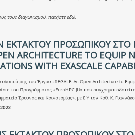
ρους τους διαγωνισμού, πατήστε
εδώ
.
 ΈΚΤΑΚΤΟΥ ΠΡΟΣΩΠΙΚΟΎ ΣΤΟ Π
OPEN ARCHITECTURE TO EQUIP 
ATIONS WITH EXASCALE CAPABI
λοποίησης του Έργου «REGALE: An Open Architecture to Equip 
πλαίσιο του Προγράμματος «EuroHPC JU» που συγχρηματοδοτείτα
ραμματεία Έρευνας και Καινοτομίας», με Ε.Υ τον Καθ. Κ. Γιαννάκο
2023
ΗΣ ΈΚΤΑΚΤΟΥ ΠΡΟΣΩΠΙΚΟΎ ΣΤΟ 