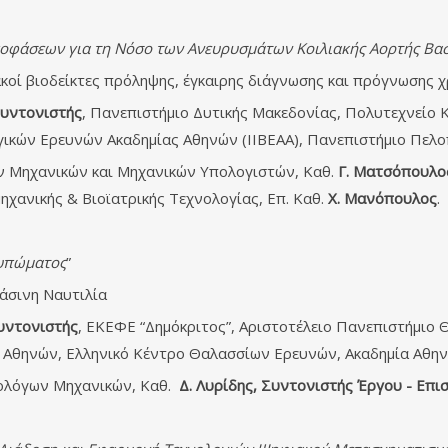
ποφάσεων για τη Νόσο των Ανευρυσμάτων Κοιλιακής Αορτής Βα
φιακοί βιοδείκτες πρόληψης, έγκαιρης διάγνωσης και πρόγνωσης
υντονιστής
, Πανεπιστήμιο Δυτικής Μακεδονίας, Πολυτεχνείο 
ογικών Ερευνών Ακαδημίας Αθηνών (ΙΙΒΕΑΑ), Πανεπιστήμιο Πελ
ν Μηχανικών και Μηχανικών Υπολογιστών, Καθ.
Γ. Ματσόπουλο
ανικής & Βιοϊατρικής Τεχνολογίας, Επ. Καθ.
Χ. Μανόπουλος
.
τυπώματος
”
ράσινη Ναυτιλία
υντονιστής
, ΕΚΕΦΕ “Δημόκριτος”, Αριστοτέλειο Πανεπιστήμιο 
 Αθηνών, Ελληνικό Κέντρο Θαλασσίων Ερευνών, Ακαδημία Αθην
ολόγων Μηχανικών, Καθ.
Δ. Λυρίδης, Συντονιστής Έργου - Επ