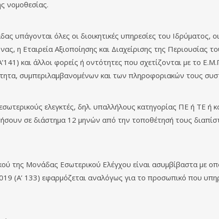
ης νομοθεσίας.
 υπάγονται όλες οι διοικητικές υπηρεσίες του Ιδρύματος, οι 
ας, η Εταιρεία Αξιοποίησης και Διαχείρισης της Περιουσίας το
’141) και άλλοι φορείς ή οντότητες που σχετίζονται με το Ε.Μ.
τότητα, συμπεριλαμβανομένων και των πληροφοριακών τους συσ
ωτερικούς ελεγκτές, δηλ. υπαλλήλους κατηγορίας ΠΕ ή ΤΕ ή κα
ήσουν σε διάστημα 12 μηνών από την τοποθέτησή τους διαπίσ
ού της Μονάδας Εσωτερικού Ελέγχου είναι ασυμβίβαστα με οπ
019 (Α’ 133) εφαρμόζεται αναλόγως για το προσωπικό που υπη