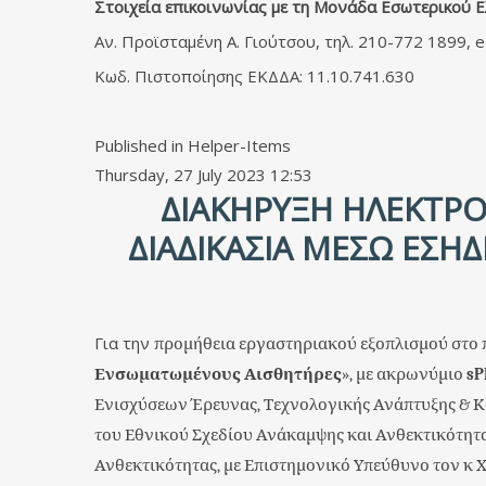
Στοιχεία επικοινωνίας με τη Μονάδα Εσωτερικού 
Αν. Προϊσταμένη Α. Γιούτσου, τηλ. 210-772 1899, e
Κωδ. Πιστοποίησης ΕΚΔΔΑ: 11.10.741.630
Published in
Helper-Items
Thursday, 27 July 2023 12:53
ΔΙΑΚΗΡΥΞΗ ΗΛΕΚΤΡΟ
ΔΙΑΔΙΚΑΣΙΑ ΜΕΣΩ ΕΣΗΔ
Για την
προμήθεια εργαστηριακού εξοπλισμού στο π
Ενσωματωμένους Αισθητήρες
»,
με ακρωνύμιο
sP
Ενισχύσεων Έρευνας, Τεχνολογικής Ανάπτυξης 
του Εθνικού Σχεδίου Ανάκαμψης και Ανθεκτικότητα
Ανθεκτικότητας,
με Επιστημονικό Υπεύθυνο τον κ