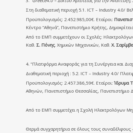
3. “
G
reece4.0 – Δίκτυο Αριστείας για την Ανάπτυ
Στη διαθεματική περιοχή 5.1. ICT – Industry 4.0/ 
Προϋπολογισμός: 2.452.985,00€. Εταίροι:
Πανεπισ
Κέντρο “Αθηνά”, Πανεπιστήμιο Κρήτης, Δημοκρίτει
Από το ΕΜΠ συμμετέχουν οι Σχολές: Ηλεκτρολόγω
Καθ.
Σ. Πόνης
. Χημικών Μηχανικών, Καθ.
Χ. Σαρίμβ
4. “Πλατφόρμα Αναφοράς για τη Συνέργεια και Δ
Διαθεματική περιοχή : 5.2. ICT – Industry 4.0/ Πλ
Προϋπολογισμός: 2.457.386,59€. Εταίροι:
Ίδρυμα Τ
Αθηνών, Πανεπιστήμιο Θεσσαλίας, Πανεπιστήμιο Δ
Από το ΕΜΠ συμμετέχει η Σχολή Ηλεκτρολόγων Μη
Θερμά συγχαρητήρια σε όλους τους συναδέλφους – 