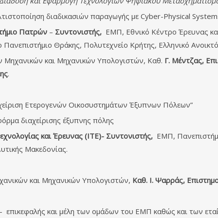
ξη, Διάδοση και Εφαρμογή Τεχνολογιών Ψηφιακού Μετασχηματισμ
Βελτιστοποίηση διαδικασιών παραγωγής με Cyber-Physical System
τήμιο Πατρών
–
Συντονιστής,
ΕΜΠ, Εθνικό Κέντρο Έρευνας κα
ο Πανεπιστήμιο Θράκης, Πολυτεχνείο Κρήτης, Ελληνικό Ανοικτ
ν Μηχανικών και Μηχανικών Υπολογιστών, Καθ.
Γ. Μέντζας, Επ
εης
.
ιαχείριση Ετερογενών Οικοσυστημάτων Έξυπνων Πόλεων”
ατφόρμα διαχείρισης έξυπνης πόλης
εχνολογίας και Έρευνας (ΙΤΕ)- Συντονιστής,
ΕΜΠ, Πανεπιστήμ
υτικής Μακεδονίας.
χανικών και Μηχανικών Υπολογιστών,
Καθ. Ι. Ψαρράς, Επιστη
επικεφαλής και μέλη των ομάδων του ΕΜΠ καθώς και των εταίρ