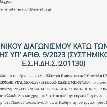
Ελέγχου
-mail:
ΝΙΚΟΥ ΔΙΑΓΩΝΙΣΜΟΥ ΚΑΤΩ ΤΩ
ΗΣ ΥΠ’ ΑΡΙΘ. 9/2023 (ΣΥΣΤΗΜ
Ε.Σ.Η.ΔΗ.Σ.:201130)
λαίσιο του έργου με τίτλο
«Έξυπνο Προγνωστικό Μοντέλο Π
με κωδικό
RISMoID
,
(ΤΑΕΔΚ 06178)
ΕΛΚΕ ΕΜΠ
68/1609,
το οποίο
& Καινοτομίας «ΕΡΕΥΝΩ-ΔΗΜΙΟΥΡΓΩ-ΚΑΙΝΟΤΟΜΩ» (
ID
16971) με κ
ς «Ελλάδα 2.0» και χρηματοδοτείται από την Ευρωπαϊκή Ένωση-N
 Χρήστο Παπαδόπουλο, Αναπληρωτή Καθηγητή του εργαστηρίου 