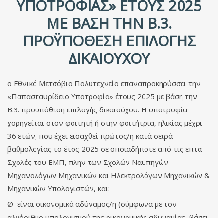
ΥΠΟΤΡΟΦΊΑΣ» ΈΤΟΥΣ 2025
ΜΕ ΒΆΣΗ ΤΗΝ Β.3.
ΠΡΟΫΠΌΘΕΣΗ ΕΠΙΛΟΓΉΣ
ΔΙΚΑΙΟΎΧΟΥ
ο Εθνικό Μετσόβιο Πολυτεχνείο επαναπροκηρύσσει την
«Παπασταυρίδειο Υποτροφία» έτους 2025 με βάση την
Β.3. προϋπόθεση επιλογής δικαιούχου. Η υποτροφία
χορηγείται στον φοιτητή ή στην φοιτήτρια, ηλικίας μέχρι
36 ετών, που έχει εισαχθεί πρώτος/η κατά σειρά
βαθμολογίας το έτος 2025 σε οποιαδήποτε από τις επτά
Σχολές του ΕΜΠ, πλην των Σχολών Ναυπηγών
Μηχανολόγων Μηχανικών και Ηλεκτρολόγων Μηχανικών &
Μηχανικών Υπολογιστών, και:
Ø είναι οικονομικά αδύναμος/η (σύμφωνα με τον
αλγόριθμο υπολογισμού της οικονομικής αδυναμίας, βάσει