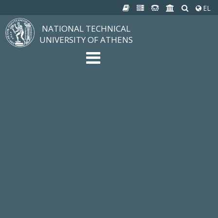
EL
NATIONAL TECHNICAL
UNIVERSITY OF ATHENS
The University
Structure, Mission, Excellence
NTUA History
Infrastructure
Organization & Administration
NEWS
STUDIES & RESEARCH
Studying at NTUA
Undergraduate Studies
Postgraduate Studies
Ιδρυματικός Κατάλογος Μαθημάτων
Knowledge without Frontiers
Laboratories & Research
SCHOOLS
SERVICES
Services to all Members
Services to Students
Electronic Services
Cultural Pursuits
CONTACT
General Information