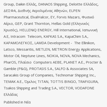
Group, Daikin Ελλάς, DANAOS Shipping, Deloitte Ελλάδος,
ΔΕΣΦΑ, Διεθνής Αερολιμένας Αθηνών, ELPEN
Pharmaceutical, ElvalHalcor, EY, Forvis Mazars, Φυσικό
Αέριο, GEP, Grant Thornton, Hellas Gold (Ελληνικός
Χρυσός), HELLENiQ ENERGY, Hill International, Ιαπωνική
Α.Ε, Intracom Telecom, KAFKAS S.A., KapaChim S.A.,
ΚΑΡΑΜΟΛΕΓΚΟΣ, LAMDA Development - The Ellinikon,
Latsco, Messaritis, METLEN, METRON Energy Applications,
Motor Oil, Neptune Lines, NOKIA, NOVA, NOVA Mechanics,
PharOS, Πλαίσιο Computers ΑΕΒΕ, PLANET Α.Ε., Procter &
Gamble (P&G), PROTASIS S.A., SALFO & Associates SA,
Saracakis Group of Companies, Technomar Shipping Inc.,
TEMAK Α.Ε., Όμιλος TITAN, TOTTIS BINGO, TRAFIGURA,
Tsakos Shipping and Trading S.A., VECTOR, VODAFONE
Ελλάδας
Published in
Νέα