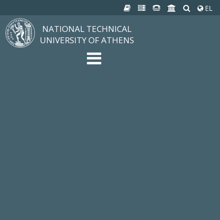
EL
NATIONAL TECHNICAL
UNIVERSITY OF ATHENS
The University
Structure, Mission, Excellence
NTUA History
Infrastructure
Organization & Administration
NEWS
STUDIES & RESEARCH
Studying at NTUA
Undergraduate Studies
Postgraduate Studies
Ιδρυματικός Κατάλογος Μαθημάτων
Knowledge without Frontiers
Laboratories & Research
SCHOOLS
SERVICES
Services to all Members
Services to Students
Electronic Services
Cultural Pursuits
CONTACT
General Information