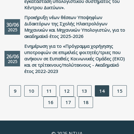
εγκατάσταση υπολογιστικού συστήματος του
Κέντρου Δικτύων».
Προκήρυξη νέων θέσεων Υποψηφίων
Διδακτόρων της Σχολής Ηλεκτρολόγων
30/06
2025
Μηχανικών και Μηχανικών Υπολογιστών, για το
ακαδημαϊκό έτος 2025-2026
Ενημέρωση για το «Πρόγραμμα χορήγησης
υποτροφιών σε επιμελείς φοιτητές/τριες που
26/06
ανήκουν σε Ευπαθείς Κοινωνικές Ομάδες (ΕΚΟ)
2025
και σε τρίτεκνους/πολύτεκνους - Ακαδημαϊκό
έτος 2022-2023
9
10
11
12
13
14
15
16
17
18
© 2025 NTUA