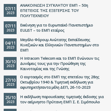
ΑΝΑΚΟΙΝΩΣΗ ΣΥΓΚΛΗΤΟΥ ΕΜΠ – 50η
07/11
ΕΠΕΤΕΙΟΣ THΣ ΕΞΕΓΕΡΣΗΣ ΤΟΥ
2023
ΠΟΛΥΤΕΧΝΕΙΟΥ
Εκκίνηση για το Ευρωπαϊκό Πανεπιστήμιο
07/11
2023
EULiST – το ΕΜΠ εταίρος
Μεγάλο Φόρουμ Ανώτατης Εκπαίδευσης
04/11
Κινεζικών και Ελληνικών Πανεπιστημίων στο
2023
ΕΜΠ
Η Intracom Telecom και το EMΠ Ενώνουν τις
30/10
Δυνάμεις τους για την Προώθηση της
2023
Καινοτομίας και της Γνώσης
Ο εορτασμός στο ΕΜΠ της επετείου της 28ης
27/10
Οκτωβρίου 1940 & Τιμητική εκδήλωση για
2023
αφυπηρετήσαντα μέλη ΔΕΠ, 26-10-2023
H εκδήλωση παρουσίασης τιμητικής έκδοσης για
25/10
2023
τον αείμνηστο Πρύτανη ΕΜΠ Σ. Ε. Σιμόπουλο