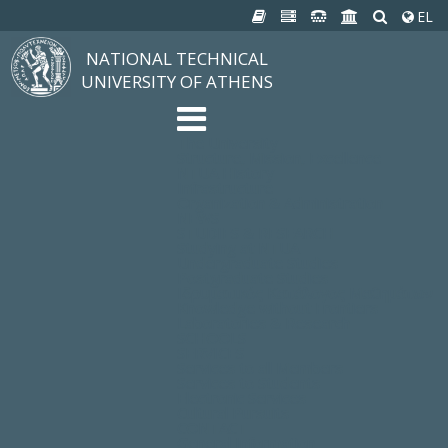
EL
NATIONAL TECHNICAL
UNIVERSITY OF ATHENS
The University
Structure, Mission, Excellence
NTUA History
Infrastructure
Organization & Administration
NEWS
STUDIES & RESEARCH
Studying at NTUA
Undergraduate Studies
Postgraduate Studies
Ιδρυματικός Κατάλογος Μαθημάτων
Knowledge without Frontiers
Laboratories & Research
SCHOOLS
SERVICES
Services to all Members
Services to Students
Electronic Services
Cultural Pursuits
CONTACT
General Information