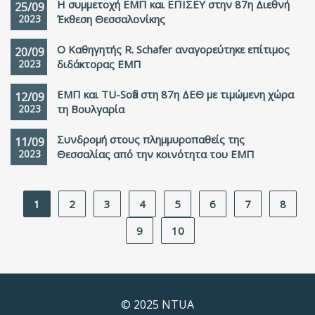
Η συμμετοχή ΕΜΠ και ΕΠΙΣΕΥ στην 87η Διεθνή
25/09
2023
Έκθεση Θεσσαλονίκης
O Καθηγητής R. Schafer αναγορεύτηκε επίτιμος
20/09
2023
διδάκτορας ΕΜΠ
ΕΜΠ και TU-Sofia στη 87η ΔΕΘ με τιμώμενη χώρα
12/09
2023
τη Βουλγαρία
Συνδρομή στους πλημμυροπαθείς της
11/09
2023
Θεσσαλίας από την κοινότητα του ΕΜΠ
1
2
3
4
5
6
7
8
9
10
© 2025 NTUA