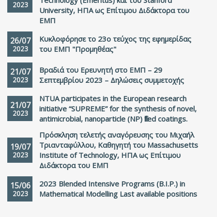
Technology (Emeritus) και του Stanford
2023
University, ΗΠΑ ως Επίτιμου Διδάκτορα του
ΕΜΠ
Κυκλοφόρησε το 23ο τεύχος της εφημερίδας
26/07
2023
του ΕΜΠ "Προμηθέας"
Βραδιά του Ερευνητή στο ΕΜΠ – 29
21/07
2023
Σεπτεμβρίου 2023 – Δηλώσεις συμμετοχής
NTUA participates in the European research
21/07
initiative “SUPREME” for the synthesis of novel,
2023
antimicrobial, nanoparticle (NP) filled coatings.
Πρόσκληση τελετής αναγόρευσης του Μιχαήλ
Τριανταφύλλου, Καθηγητή του Massachusetts
19/07
2023
Institute of Technology, ΗΠΑ ως Επίτιμου
Διδάκτορα του ΕΜΠ
2023 Blended Intensive Programs (B.I.P.) in
15/06
2023
Mathematical Modelling Last available positions