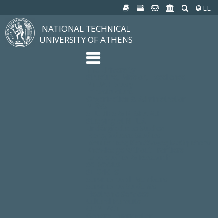
EL
NATIONAL TECHNICAL
UNIVERSITY OF ATHENS
The University
Structure, Mission, Excellence
NTUA History
Infrastructure
Organization & Administration
NEWS
STUDIES & RESEARCH
Studying at NTUA
Undergraduate Studies
Postgraduate Studies
Ιδρυματικός Κατάλογος Μαθημάτων
Knowledge without Frontiers
Laboratories & Research
SCHOOLS
SERVICES
Services to all Members
Services to Students
Electronic Services
Cultural Pursuits
CONTACT
General Information