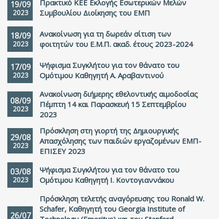
Πρακτικό ΚΕΕ Εκλογής Εσωτερικών Μελών
19/09
2023
Συμβουλίου Διοίκησης του ΕΜΠ
Ανακοίνωση για τη δωρεάν σίτιση των
18/09
2023
φοιτητών του Ε.Μ.Π. ακαδ. έτους 2023-2024
Ψήφισμα Συγκλήτου για τον θάνατο του
17/09
2023
Ομότιμου Καθηγητή Α. Αραβαντινού
Ανακοίνωση διήμερης εθελοντικής αιμοδοσίας
08/09
Πέμπτη 14 και Παρασκευή 15 Σεπτεμβρίου
2023
2023
Πρόσκληση στη γιορτή της Δημιουργικής
29/08
Απασχόλησης των παιδιών εργαζομένων ΕΜΠ-
2023
ΕΠΙΣΕΥ 2023
Ψήφισμα Συγκλήτου για τον θάνατο του
03/08
2023
Ομότιμου Καθηγητή Ι. Κοντογιαννάκου
Πρόσκληση τελετής αναγόρευσης του Ronald W.
Schafer, Καθηγητή του Georgia Institute of
26/07