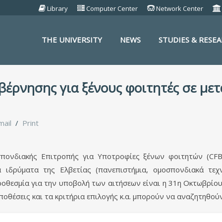
Library
Computer Center
Network Center
THE UNIVERSITY
NEWS
STUDIES & RESE
S
βέρνησης για ξένους φοιτητές σε μετ
mail
Print
πονδιακής Επιτροπής για Υποτροφίες ξένων φοιτητών (CFB
ά ιδρύματα της Ελβετίας (πανεπιστήμια, ομοσπονδιακά τεχ
ροθεσμία για την υποβολή των αιτήσεων είναι η 31η Οκτωβρίο
οθέσεις και τα κριτήρια επιλογής κ.α. μπορούν να αναζητηθού