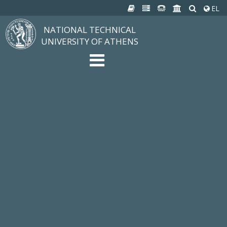
EL
NATIONAL TECHNICAL
UNIVERSITY OF ATHENS
The University
Structure, Mission, Excellence
NTUA History
Infrastructure
Organization & Administration
NEWS
STUDIES & RESEARCH
Studying at NTUA
Undergraduate Studies
Postgraduate Studies
Ιδρυματικός Κατάλογος Μαθημάτων
Knowledge without Frontiers
Laboratories & Research
SCHOOLS
SERVICES
Services to all Members
Services to Students
Electronic Services
Cultural Pursuits
CONTACT
General Information