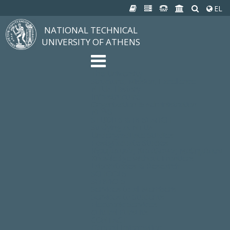
EL
NATIONAL TECHNICAL
UNIVERSITY OF ATHENS
The University
Structure, Mission, Excellence
NTUA History
Infrastructure
Organization & Administration
NEWS
STUDIES & RESEARCH
Studying at NTUA
Undergraduate Studies
Postgraduate Studies
Ιδρυματικός Κατάλογος Μαθημάτων
Knowledge without Frontiers
Laboratories & Research
SCHOOLS
SERVICES
Services to all Members
Services to Students
Electronic Services
Cultural Pursuits
CONTACT
General Information