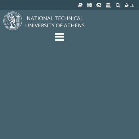
EL
NATIONAL TECHNICAL
UNIVERSITY OF ATHENS
The University
Structure, Mission, Excellence
NTUA History
Infrastructure
Organization & Administration
NEWS
STUDIES & RESEARCH
Studying at NTUA
Undergraduate Studies
Postgraduate Studies
Ιδρυματικός Κατάλογος Μαθημάτων
Knowledge without Frontiers
Laboratories & Research
SCHOOLS
SERVICES
Services to all Members
Services to Students
Electronic Services
Cultural Pursuits
CONTACT
General Information