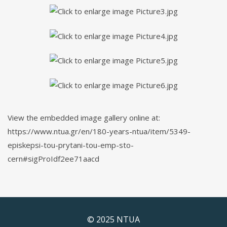
View the embedded image gallery online at:
https://www.ntua.gr/en/180-years-ntua/item/5349-
episkepsi-tou-prytani-tou-emp-sto-
cern#sigProIdf2ee71aacd
© 2025 NTUA