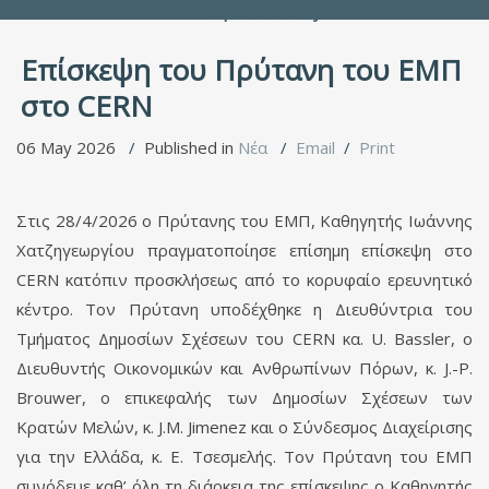
People Directory
Επίσκεψη του Πρύτανη του ΕΜΠ
στο CERN
06 May 2026
Published in
Νέα
Email
Print
Στις 28/4/2026 ο Πρύτανης του ΕΜΠ, Καθηγητής Ιωάννης
Χατζηγεωργίου πραγματοποίησε επίσημη επίσκεψη στο
CERN κατόπιν προσκλήσεως από το κορυφαίο ερευνητικό
κέντρο. Τον Πρύτανη υποδέχθηκε η Διευθύντρια του
Τμήματος Δημοσίων Σχέσεων του CERN κα. U. Bassler, ο
Διευθυντής Οικονομικών και Ανθρωπίνων Πόρων, κ. J.-P.
Brouwer, ο επικεφαλής των Δημοσίων Σχέσεων των
Κρατών Μελών, κ. J.M. Jimenez και o Σύνδεσμος Διαχείρισης
για την Ελλάδα, κ. Ε. Τσεσμελής. Τον Πρύτανη του ΕΜΠ
συνόδευε καθ’ όλη τη διάρκεια της επίσκεψης ο Καθηγητής