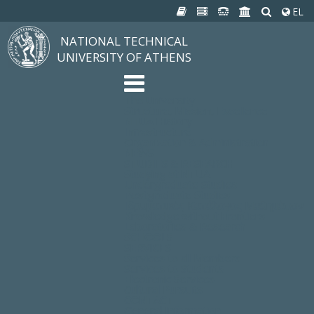
EL
NATIONAL TECHNICAL
UNIVERSITY OF ATHENS
The University
Structure, Mission, Excellence
NTUA History
Infrastructure
Organization & Administration
NEWS
STUDIES & RESEARCH
Studying at NTUA
Undergraduate Studies
Postgraduate Studies
Ιδρυματικός Κατάλογος Μαθημάτων
Knowledge without Frontiers
Laboratories & Research
SCHOOLS
SERVICES
Services to all Members
Services to Students
Electronic Services
Cultural Pursuits
CONTACT
General Information