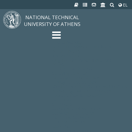
EL
NATIONAL TECHNICAL
UNIVERSITY OF ATHENS
The University
Structure, Mission, Excellence
NTUA History
Infrastructure
Organization & Administration
NEWS
STUDIES & RESEARCH
Studying at NTUA
Undergraduate Studies
Postgraduate Studies
Ιδρυματικός Κατάλογος Μαθημάτων
Knowledge without Frontiers
Laboratories & Research
SCHOOLS
SERVICES
Services to all Members
Services to Students
Electronic Services
Cultural Pursuits
CONTACT
General Information