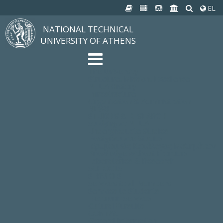
EL
NATIONAL TECHNICAL
UNIVERSITY OF ATHENS
The University
Structure, Mission, Excellence
NTUA History
Infrastructure
Organization & Administration
NEWS
STUDIES & RESEARCH
Studying at NTUA
Undergraduate Studies
Postgraduate Studies
Ιδρυματικός Κατάλογος Μαθημάτων
Knowledge without Frontiers
Laboratories & Research
SCHOOLS
SERVICES
Services to all Members
Services to Students
Electronic Services
Cultural Pursuits
CONTACT
General Information