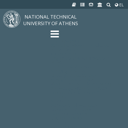
EL
NATIONAL TECHNICAL
UNIVERSITY OF ATHENS
The University
Structure, Mission, Excellence
NTUA History
Infrastructure
Organization & Administration
NEWS
STUDIES & RESEARCH
Studying at NTUA
Undergraduate Studies
Postgraduate Studies
Ιδρυματικός Κατάλογος Μαθημάτων
Knowledge without Frontiers
Laboratories & Research
SCHOOLS
SERVICES
Services to all Members
Services to Students
Electronic Services
Cultural Pursuits
CONTACT
General Information