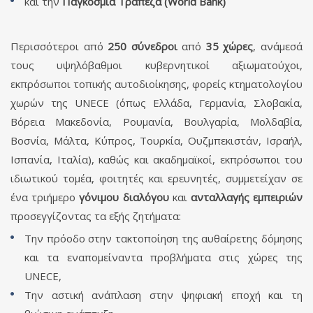
και την
Παγκόσμια Τράπεζα (World Bank)
Περισσότεροι από
250 σύνεδροι
από
35 χώρες
, ανάμεσά
τους υψηλόβαθμοι κυβερνητικοί αξιωματούχοι,
εκπρόσωποι τοπικής αυτοδιοίκησης, φορείς κτηματολογίου
χωρών της UNECE (όπως Ελλάδα, Γερμανία, Σλοβακία,
Βόρεια Μακεδονία, Ρουμανία, Βουλγαρία, Μολδαβία,
Βοσνία, Μάλτα, Κύπρος, Τουρκία, Ουζμπεκιστάν, Ισραήλ,
Ισπανία, Ιταλία), καθώς και ακαδημαϊκοί, εκπρόσωποι του
ιδιωτικού τομέα, φοιτητές και ερευνητές, συμμετείχαν σε
ένα τριήμερο
γόνιμου διαλόγου
και
ανταλλαγής εμπειριών
προσεγγίζοντας τα εξής ζητήματα:
Την πρόοδο στην τακτοποίηση της αυθαίρετης δόμησης
και τα εναπομείναντα προβλήματα στις χώρες της
UNECE,
Την αστική ανάπλαση στην ψηφιακή εποχή και τη