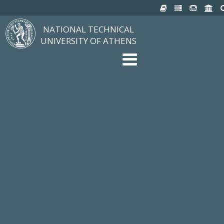
NATIONAL TECHNICAL
UNIVERSITY OF ATHENS
The University
Structure, Mission, Excellenc
NTUA History
Infrastructure
Organization & Administratio
NEWS
STUDIES & RESEARCH
Studying at NTUA
Undergraduate Studies
Postgraduate Studies
Ιδρυματικός Κατάλογος Μα
Knowledge without Frontiers
Laboratories & Research
SCHOOLS
SERVICES
Services to all Members
Services to Students
Electronic Services
Cultural Pursuits
CONTACT
General Information