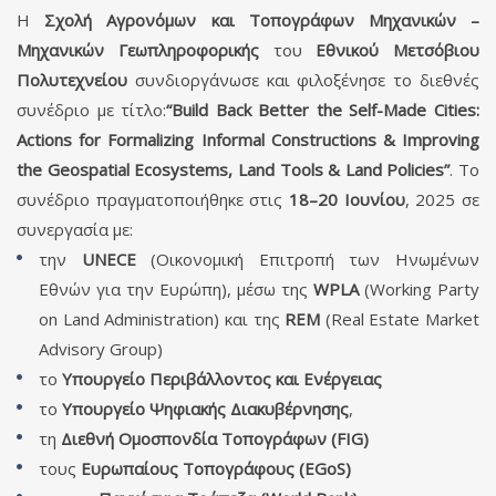
Η
Σχολή Αγρονόμων και Τοπογράφων Μηχανικών –
Μηχανικών Γεωπληροφορικής
του
Εθνικού Μετσόβιου
Πολυτεχνείου
συνδιοργάνωσε και φιλοξένησε το διεθνές
συνέδριο με τίτλο:
“
Build
Back
Better
the
Self
-
Made
Cities
:
Actions
for
Formalizing
Informal
Constructions
&
Improving
the
Geospatial
Ecosystems
,
Land
Tools
&
Land
Policies
”
. Το
συνέδριο πραγματοποιήθηκε στις
18–20 Ιουνίου
, 2025 σε
συνεργασία με:
την
UNECE
(Οικονομική Επιτροπή των Ηνωμένων
Εθνών για την Ευρώπη), μέσω της
WPLA
(Working Party
on Land Administration) και της
REM
(Real Estate Market
Advisory Group)
το
Υπουργείο Περιβάλλοντος και Ενέργειας
το
Υπουργείο Ψηφιακής Διακυβέρνησης
,
τη
Διεθνή Ομοσπονδία Τοπογράφων (FIG)
τους
Ευρωπαίους Τοπογράφους (EGoS)