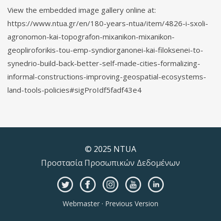
View the embedded image gallery online at:
https://www.ntua.gr/en/180-years-ntua/item/4826-i-sxoli-
agronomon-kai-topografon-mixanikon-mixanikon-
geopliroforikis-tou-emp-syndiorganonei-kai-filoksenei-to-
synedrio-build-back-better-self-made-cities-formalizing-
informal-constructions-improving-geospatial-ecosystems-
land-tools-policies#sigProIdf5fadf43e4
© 2025 NTUA
Προστασία Προσωπικών Δεδομένων
Webmaster
·
Previous Version