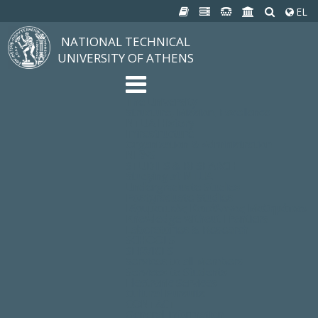
EL
NATIONAL TECHNICAL
UNIVERSITY OF ATHENS
The University
Structure, Mission, Excellence
NTUA History
Infrastructure
Organization & Administration
NEWS
STUDIES & RESEARCH
Studying at NTUA
Undergraduate Studies
Postgraduate Studies
Ιδρυματικός Κατάλογος Μαθημάτων
Knowledge without Frontiers
Laboratories & Research
SCHOOLS
SERVICES
Services to all Members
Services to Students
Electronic Services
Cultural Pursuits
CONTACT
General Information