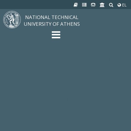
EL
NATIONAL TECHNICAL
UNIVERSITY OF ATHENS
The University
Structure, Mission, Excellence
NTUA History
Infrastructure
Organization & Administration
NEWS
STUDIES & RESEARCH
Studying at NTUA
Undergraduate Studies
Postgraduate Studies
Ιδρυματικός Κατάλογος Μαθημάτων
Knowledge without Frontiers
Laboratories & Research
SCHOOLS
SERVICES
Services to all Members
Services to Students
Electronic Services
Cultural Pursuits
CONTACT
General Information