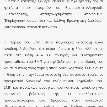
H φετινή κατάταξη QS έχει επεκτείνει την έμφασή της σε
κριτήρια που αφορούν σε Βιωσιμότητα/Αειφορία
(Sustainability), Aπασχολησιμότητα Aποφοίτων
(Employment outcomes) και Διεθνή Ερευνητική Δικτύωση
(International research network).
Η πορεία του ΕΜΠ στην παγκόσμια κατάταξη είναι
ανοδική, δεδομένου ότι πέρσι ήταν στη θέση 422 και το
2020 στη θέση 454. Οι σοβαρές και συστηματικές
προσπάθειες του ΕΜΠ για την βελτίωση της επίδοσής του
και σε αυτούς τους τομείς αποδίδουν καρπούς. Όμως αυτή
η θέση στην παγκόσμια κατάταξη δεν αντικατοπτρίζει το
πραγματικό δυναμικό του ανθρώπινου κεφαλαίου του
ΕΜΠ και ειδικά των φοιτητών του και είναι πρόκληση για
σημαντική βελτίωσή της. Ο αταλάντευτος
προσανατολισμός του Ιδρύματος στην ουσιαστική
εξωστρέφεια και την ενίσχυση της διεθνοποίησης και