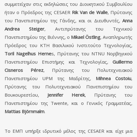
συμμετείχαν στις εκδηλώσεις του Διοικητικού Συμβουλίου
ήταν ο Πρόεδρος της CESAER
Rik Van de Walle
, Πρύτανης
του Πανεπιστημίου της Γάνδης, και οι Διευθυντές,
Anna
Andrea Steiger
, Αντιπρύτανης του Τεχνικού
Πανεπιστημίου της Βιέννης, ο
Mikael Östling
, Αναπληρωτής
Πρόεδρος του KTH Βασιλικού Ινστιτούτο Τεχνολογίας,
Toril Nagelhus Herne
s, Πρύτανης του NTNU Νορβηγικού
Πανεπιστημίου Επιστήμης και Τεχνολογίας,
Guillermo
Cisneros Pérez
, Πρύτανης του Πολυτεχνειακού
Πανεπιστημίου UPM της Μαδρίτης,
Mihnea Costoiu
,
Πρύτανης του Πολυτεχνειακού Πανεπιστημίου του
Βουκουρεστίου,
Jennifer Herek
, Πρύτανης του
Πανεπιστημίου της Twente, και ο Γενικός Γραμματέας,
Mattias Björnmalm
.
Το ΕΜΠ υπήρξε ιδρυτικό μέλος της CESAER και είχε μια