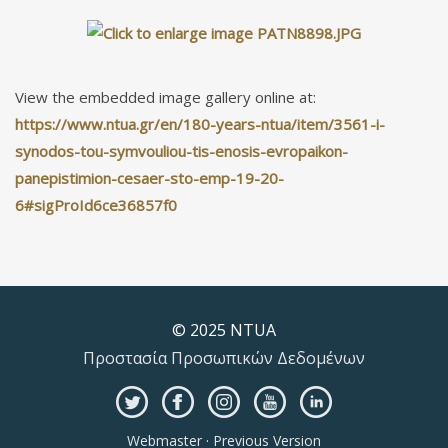
View the embedded image gallery online at:
https://www.ntua.gr/en/180-years-ntua/item/3561-i-
synodos-tou-symvouliou-tis-enosis-evropaikon-
panepistimion-cesaer-sto-emp-19-20-
6#sigProId6ce36857f0
© 2025 NTUA
Προστασία Προσωπικών Δεδομένων
Webmaster
·
Previous Version