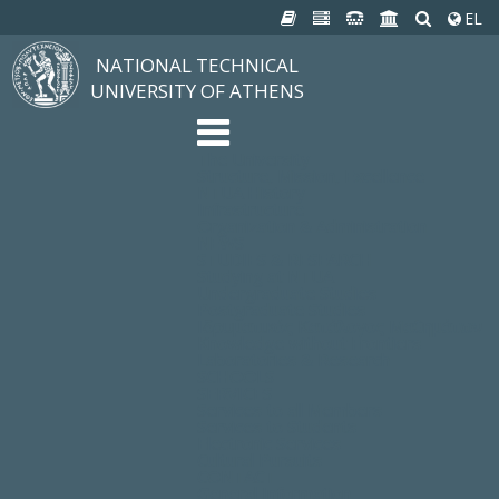
EL
NATIONAL TECHNICAL
UNIVERSITY OF ATHENS
The University
Structure, Mission, Excellence
NTUA History
Infrastructure
Organization & Administration
NEWS
STUDIES & RESEARCH
Studying at NTUA
Undergraduate Studies
Postgraduate Studies
Ιδρυματικός Κατάλογος Μαθημάτων
Knowledge without Frontiers
Laboratories & Research
SCHOOLS
SERVICES
Services to all Members
Services to Students
Electronic Services
Cultural Pursuits
CONTACT
General Information