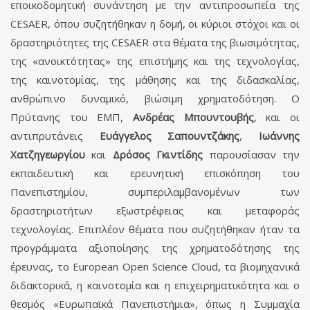
εποικοδομητική συνάντηση με την αντιπροσωπεία της
CESAER, όπου συζητήθηκαν η δομή, οι κύριοι στόχοι και οι
δραστηριότητες της CESAER στα θέματα της βιωσιμότητας,
της «ανοικτότητας» της επιστήμης και της τεχνολογίας,
της καινοτομίας, της μάθησης και της διδασκαλίας,
ανθρώπινο δυναμικό, βιώσιμη χρηματοδότηση. Ο
Πρύτανης του ΕΜΠ,
Ανδρέας Μπουντουβής
, και οι
αντιπρυτάνεις
Ευάγγελος Σαπουντζάκης
,
Ιωάννης
Χατζηγεωργίου
και
Δρόσος Γκιντίδης
παρουσίασαν την
εκπαιδευτική και ερευνητική επισκόπηση του
Πανεπιστημίου, συμπεριλαμβανομένων των
δραστηριοτήτων εξωστρέφειας και μεταφοράς
τεχνολογίας. Επιπλέον θέματα που συζητήθηκαν ήταν τα
προγράμματα αξιοποίησης της χρηματοδότησης της
έρευνας, το European Open Science Cloud, τα βιομηχανικά
διδακτορικά, η καινοτομία και η επιχειρηματικότητα και ο
θεσμός «Ευρωπαϊκά Πανεπιστήμια», όπως η Συμμαχία