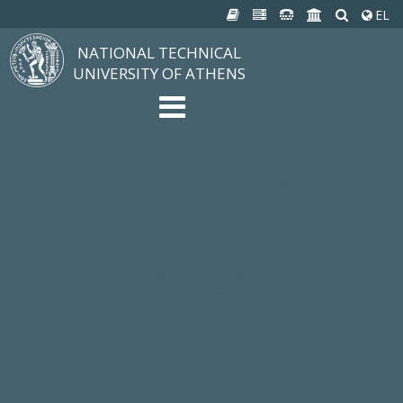
EL
NATIONAL TECHNICAL
UNIVERSITY OF ATHENS
The University
Structure, Mission, Excellence
NTUA History
Infrastructure
Organization & Administration
NEWS
STUDIES & RESEARCH
Studying at NTUA
Undergraduate Studies
Postgraduate Studies
Ιδρυματικός Κατάλογος Μαθημάτων
Knowledge without Frontiers
Laboratories & Research
SCHOOLS
SERVICES
Services to all Members
Services to Students
Electronic Services
Cultural Pursuits
CONTACT
General Information