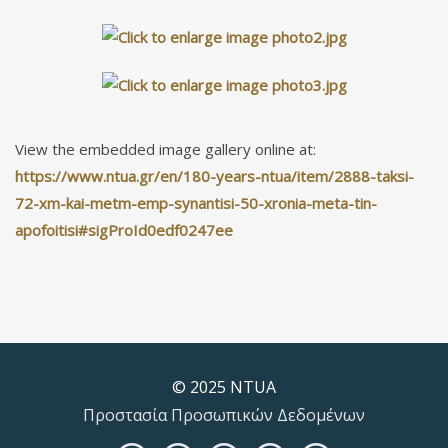
View the embedded image gallery online at:
https://www.ntua.gr/en/180-years-ntua/item/2888-taksi-
72-xm-kai-metm-emp-synantisi-50-xronia-meta-tin-
apofoitisi#sigProId0edf0247ee
© 2025 NTUA
Προστασία Προσωπικών Δεδομένων