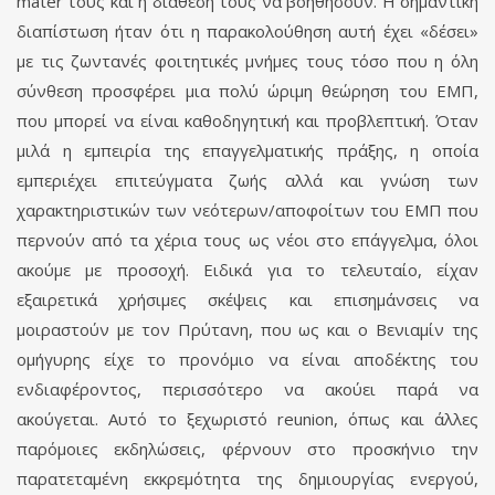
mater τους και η διάθεσή τους να βοηθήσουν. Η σημαντική
διαπίστωση ήταν ότι η παρακολούθηση αυτή έχει «δέσει»
με τις ζωντανές φοιτητικές μνήμες τους τόσο που η όλη
σύνθεση προσφέρει μια πολύ ώριμη θεώρηση του ΕΜΠ,
που μπορεί να είναι καθοδηγητική και προβλεπτική. Όταν
μιλά η εμπειρία της επαγγελματικής πράξης, η οποία
εμπεριέχει επιτεύγματα ζωής αλλά και γνώση των
χαρακτηριστικών των νεότερων/αποφοίτων του ΕΜΠ που
περνούν από τα χέρια τους ως νέοι στο επάγγελμα, όλοι
ακούμε με προσοχή. Ειδικά για το τελευταίο, είχαν
εξαιρετικά χρήσιμες σκέψεις και επισημάνσεις να
μοιραστούν με τον Πρύτανη, που ως και ο Βενιαμίν της
ομήγυρης είχε το προνόμιο να είναι αποδέκτης του
ενδιαφέροντος, περισσότερο να ακούει παρά να
ακούγεται. Αυτό το ξεχωριστό reunion, όπως και άλλες
παρόμοιες εκδηλώσεις, φέρνουν στο προσκήνιο την
παρατεταμένη εκκρεμότητα της δημιουργίας ενεργού,