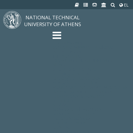
EL
NATIONAL TECHNICAL
UNIVERSITY OF ATHENS
The University
Structure, Mission, Excellence
NTUA History
Infrastructure
Organization & Administration
NEWS
STUDIES & RESEARCH
Studying at NTUA
Undergraduate Studies
Postgraduate Studies
Ιδρυματικός Κατάλογος Μαθημάτων
Knowledge without Frontiers
Laboratories & Research
SCHOOLS
SERVICES
Services to all Members
Services to Students
Electronic Services
Cultural Pursuits
CONTACT
General Information