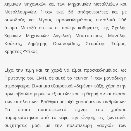
Χημικών Μηχανικών και των Μηχανικών Μεταλλείων και
Μεταλλουργών. Ήταν εκεί 56 απόφοιτοι/τες και με
συνοδούς και λίγους προσκεκλημένους συνολικά 106
άτομα. Μεταξύ αυτών οι πρώην καθηγητές της Σχολής
Xημικών Μηχανικών Αγγελική Μουτσάτσου, Μανόλης
Κούκιος, Δημήτρης Οικονομίδης, Σταμάτης Τσίμας,
Χρήστος Φτίκος.
Είχα την τιμή και τη χαρά να είμαι προσκεκλημένος, ως
Πρύτανης του ΕΜΠ, σε αυτό το reunion. Ήταν μοναδική η
ατμόσφαιρα. Είναι μια εξαιρετικά «δεμένη» τάξη, χάρη στην
πρωτοβουλία μερικών εξ αυτών και τη θερμή ανταπόκριση
των υπολοίπων. Βρέθηκα μεταξύ χαρούμενων ανθρώπων.
Τα όποια αναπόφευκτά «ίχνη» του χρόνου
παραμερίστηκαν από το κέφι, την κίνηση, τις ζωντανές
συζητήσεις μαζί με την πολύπλευρη «αργκό» των