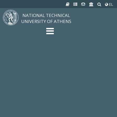
EL
NATIONAL TECHNICAL
UNIVERSITY OF ATHENS
The University
Structure, Mission, Excellence
NTUA History
Infrastructure
Organization & Administration
NEWS
STUDIES & RESEARCH
Studying at NTUA
Undergraduate Studies
Postgraduate Studies
Ιδρυματικός Κατάλογος Μαθημάτων
Knowledge without Frontiers
Laboratories & Research
SCHOOLS
SERVICES
Services to all Members
Services to Students
Electronic Services
Cultural Pursuits
CONTACT
General Information