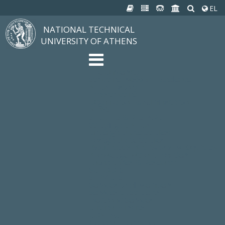
EL
NATIONAL TECHNICAL
UNIVERSITY OF ATHENS
The University
Structure, Mission, Excellence
NTUA History
Infrastructure
Organization & Administration
NEWS
STUDIES & RESEARCH
Studying at NTUA
Undergraduate Studies
Postgraduate Studies
Ιδρυματικός Κατάλογος Μαθημάτων
Knowledge without Frontiers
Laboratories & Research
SCHOOLS
SERVICES
Services to all Members
Services to Students
Electronic Services
Cultural Pursuits
CONTACT
General Information