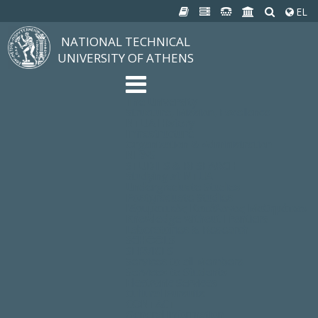
EL
NATIONAL TECHNICAL
UNIVERSITY OF ATHENS
The University
Structure, Mission, Excellence
NTUA History
Infrastructure
Organization & Administration
NEWS
STUDIES & RESEARCH
Studying at NTUA
Undergraduate Studies
Postgraduate Studies
Ιδρυματικός Κατάλογος Μαθημάτων
Knowledge without Frontiers
Laboratories & Research
SCHOOLS
SERVICES
Services to all Members
Services to Students
Electronic Services
Cultural Pursuits
CONTACT
General Information