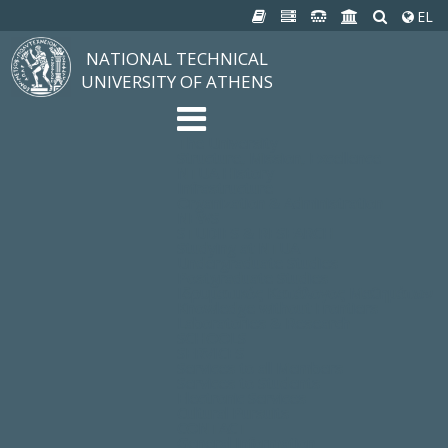
EL
NATIONAL TECHNICAL
UNIVERSITY OF ATHENS
The University
Structure, Mission, Excellence
NTUA History
Infrastructure
Organization & Administration
NEWS
STUDIES & RESEARCH
Studying at NTUA
Undergraduate Studies
Postgraduate Studies
Ιδρυματικός Κατάλογος Μαθημάτων
Knowledge without Frontiers
Laboratories & Research
SCHOOLS
SERVICES
Services to all Members
Services to Students
Electronic Services
Cultural Pursuits
CONTACT
General Information