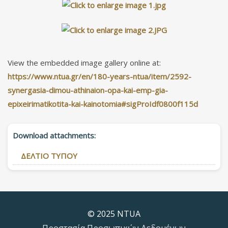
View the embedded image gallery online at:
https://www.ntua.gr/en/180-years-ntua/item/2592-
synergasia-dimou-athinaion-opa-kai-emp-gia-
epixeirimatikotita-kai-kainotomia#sigProIdf0800f115d
Download attachments:
ΔΕΛΤΙΟ ΤΥΠΟΥ
© 2025 NTUA
Προστασία Προσωπικών Δεδομένων