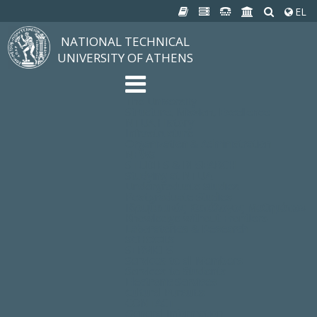
EL
NATIONAL TECHNICAL
UNIVERSITY OF ATHENS
The University
Structure, Mission, Excellence
NTUA History
Infrastructure
Organization & Administration
NEWS
STUDIES & RESEARCH
Studying at NTUA
Undergraduate Studies
Postgraduate Studies
Ιδρυματικός Κατάλογος Μαθημάτων
Knowledge without Frontiers
Laboratories & Research
SCHOOLS
SERVICES
Services to all Members
Services to Students
Electronic Services
Cultural Pursuits
CONTACT
General Information