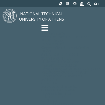
EL
NATIONAL TECHNICAL
UNIVERSITY OF ATHENS
The University
Structure, Mission, Excellence
NTUA History
Infrastructure
Organization & Administration
NEWS
STUDIES & RESEARCH
Studying at NTUA
Undergraduate Studies
Postgraduate Studies
Ιδρυματικός Κατάλογος Μαθημάτων
Knowledge without Frontiers
Laboratories & Research
SCHOOLS
SERVICES
Services to all Members
Services to Students
Electronic Services
Cultural Pursuits
CONTACT
General Information