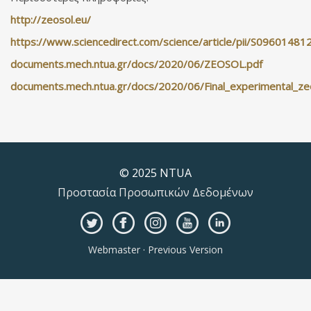
http://zeosol.eu/
https://www.sciencedirect.com/science/article/pii/S0960148
documents.mech.ntua.gr/docs/2020/06/ZEOSOL.pdf
documents.mech.ntua.gr/docs/2020/06/Final_experimental_ze
© 2025 NTUA
Προστασία Προσωπικών Δεδομένων
Webmaster
·
Previous Version