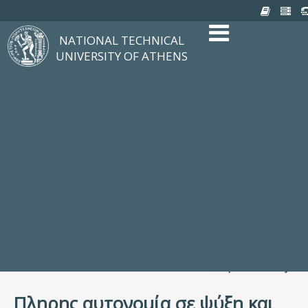
NATIONAL TECHNICAL
The University
UNIVERSITY OF ATHENS
Structure, Mission, E
NTUA History
Infrastructure
Organization & Admin
NEWS
STUDIES & RESEAR
Studying at NTUA
Undergraduate Stud
Postgraduate Studie
Ιδρυματικός Κατάλ
Knowledge without F
Laboratories & Rese
SCHOOLS
SERVICES
Services to all Mem
Services to Students
Electronic Services
Cultural Pursuits
CONTACT
General Information
People Directory
Πληρης αυτονομία σε ψύξη και