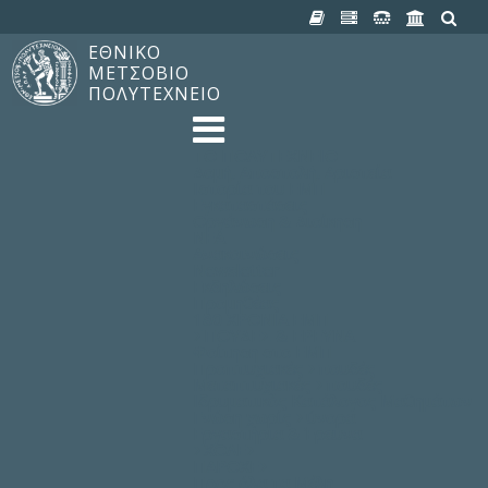
ΕΘΝΙΚΟ
ΜΕΤΣΟΒΙΟ
ΠΟΛΥΤΕΧΝΕΙΟ
TO ΠΟΛΥΤΕΧΝΕΙΟ
Δομή, Αποστολή, Αριστεία
Ιστορία του ΕΜΠ
Εγκαταστάσεις
Οργάνωση & Διοίκηση
ΝΕΑ
Ανακοινώσεις
Newsletter
Εκδηλώσεις
Προμηθέας
180 ΧΡΟΝΙΑ ΕΜΠ
ΣΠΟΥΔΕΣ & ΕΡΕΥΝΑ
Φοίτηση στο EMΠ
Προπτυχιακές Σπουδές
Μεταπτυχιακές Σπουδές
Ιδρυματικός Κατάλογος Μαθημάτων
Γνώση χωρίς Σύνορα
Εργαστήρια & Έρευνα
ΣΧΟΛΕΣ
ΠΑΡΟΧΕΣ
Προς όλα τα Μέλη