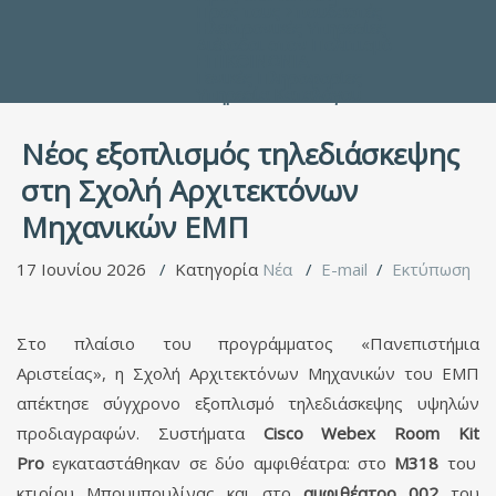
Προς τους Σπουδαστές
Ηλεκτρονικές Υπηρεσίες
Διέξοδοι στον Πολιτισμό
ΕΠΙΚΟΙΝΩΝΙΑ
Γενικές Πληροφορίες
Υπηρεσία Καταλόγου
Νέος εξοπλισμός τηλεδιάσκεψης
στη Σχολή Αρχιτεκτόνων
Μηχανικών ΕΜΠ
17 Ιουνίου 2026
Κατηγορία
Νέα
E-mail
Εκτύπωση
Στο πλαίσιο του προγράμματος «Πανεπιστήμια
Αριστείας», η Σχολή Αρχιτεκτόνων Μηχανικών του ΕΜΠ
απέκτησε σύγχρονο εξοπλισμό τηλεδιάσκεψης υψηλών
προδιαγραφών. Συστήματα
Cisco
Webex
Room
Kit
Pro
εγκαταστάθηκαν σε δύο αμφιθέατρα: στο
Μ318
του
κτιρίου Μπουμπουλίνας και στο
αμφιθέατρο 002
του