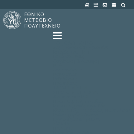
ΕΘΝΙΚΟ
ΜΕΤΣΟΒΙΟ
ΠΟΛΥΤΕΧΝΕΙΟ
TO ΠΟΛΥΤΕΧΝΕΙΟ
Δομή, Αποστολή, Αριστεία
Ιστορία του ΕΜΠ
Εγκαταστάσεις
Οργάνωση & Διοίκηση
ΝΕΑ
Ανακοινώσεις
Newsletter
Εκδηλώσεις
Προμηθέας
180 ΧΡΟΝΙΑ ΕΜΠ
ΣΠΟΥΔΕΣ & ΕΡΕΥΝΑ
Φοίτηση στο EMΠ
Προπτυχιακές Σπουδές
Μεταπτυχιακές Σπουδές
Ιδρυματικός Κατάλογος Μαθημάτων
Γνώση χωρίς Σύνορα
Εργαστήρια & Έρευνα
ΣΧΟΛΕΣ
ΠΑΡΟΧΕΣ
Προς όλα τα Μέλη