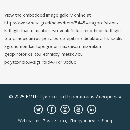
View the embedded image gallery online at:
https://www.ntua.gr/el/news/item/5445-anagorefsi-tou-
kathigiti-ioanni-maniati-evrovoulefti-kai-omotimou-kathigiti-
tou-panepistimiou-peiraios-se-epitimo-didaktora-tis-sxolis-
agronomon-kai-topografon-mixanikon-mixanikon-
geopliroforikis-tou-ethnikoy-metsoviou-
polytexneiou#sigProId471d19bd8e
© 2025 ΕΜΠ ·
Προστασία Προσωπικών Δεδομένων
Webmaster
·
Συντελεστές
·
Προηγούμενη έκδοση