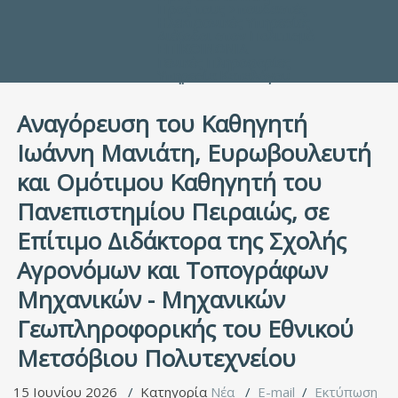
Προς τους Σπουδαστές
Ηλεκτρονικές Υπηρεσίες
Διέξοδοι στον Πολιτισμό
ΕΠΙΚΟΙΝΩΝΙΑ
Γενικές Πληροφορίες
Υπηρεσία Καταλόγου
Αναγόρευση του Καθηγητή
Ιωάννη Μανιάτη, Ευρωβουλευτή
και Ομότιμου Καθηγητή του
Πανεπιστημίου Πειραιώς, σε
Επίτιμο Διδάκτορα της Σχολής
Αγρονόμων και Τοπογράφων
Μηχανικών - Μηχανικών
Γεωπληροφορικής του Εθνικού
Μετσόβιου Πολυτεχνείου
15 Ιουνίου 2026
Κατηγορία
Νέα
E-mail
Εκτύπωση