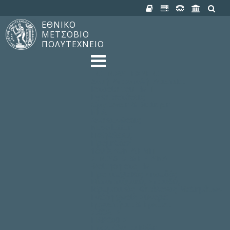
ΕΘΝΙΚΟ
ΜΕΤΣΟΒΙΟ
ΠΟΛΥΤΕΧΝΕΙΟ
TO ΠΟΛΥΤΕΧΝΕΙΟ
Δομή, Αποστολή, Αριστεία
Ιστορία του ΕΜΠ
Εγκαταστάσεις
Οργάνωση & Διοίκηση
ΝΕΑ
Ανακοινώσεις
Newsletter
Εκδηλώσεις
Προμηθέας
180 ΧΡΟΝΙΑ ΕΜΠ
ΣΠΟΥΔΕΣ & ΕΡΕΥΝΑ
Φοίτηση στο EMΠ
Προπτυχιακές Σπουδές
Μεταπτυχιακές Σπουδές
Ιδρυματικός Κατάλογος Μαθημάτων
Γνώση χωρίς Σύνορα
Εργαστήρια & Έρευνα
ΣΧΟΛΕΣ
ΠΑΡΟΧΕΣ
Προς όλα τα Μέλη