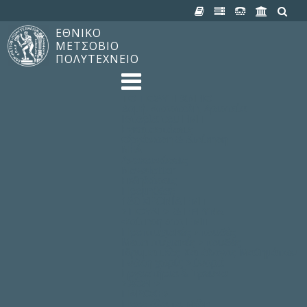
ΕΘΝΙΚΟ
ΜΕΤΣΟΒΙΟ
ΠΟΛΥΤΕΧΝΕΙΟ
TO ΠΟΛΥΤΕΧΝΕΙΟ
Δομή, Αποστολή, Αριστεία
Ιστορία του ΕΜΠ
Εγκαταστάσεις
Οργάνωση & Διοίκηση
ΝΕΑ
Ανακοινώσεις
Newsletter
Εκδηλώσεις
Προμηθέας
180 ΧΡΟΝΙΑ ΕΜΠ
ΣΠΟΥΔΕΣ & ΕΡΕΥΝΑ
Φοίτηση στο EMΠ
Προπτυχιακές Σπουδές
Μεταπτυχιακές Σπουδές
Ιδρυματικός Κατάλογος Μαθημάτων
Γνώση χωρίς Σύνορα
Εργαστήρια & Έρευνα
ΣΧΟΛΕΣ
ΠΑΡΟΧΕΣ
Προς όλα τα Μέλη