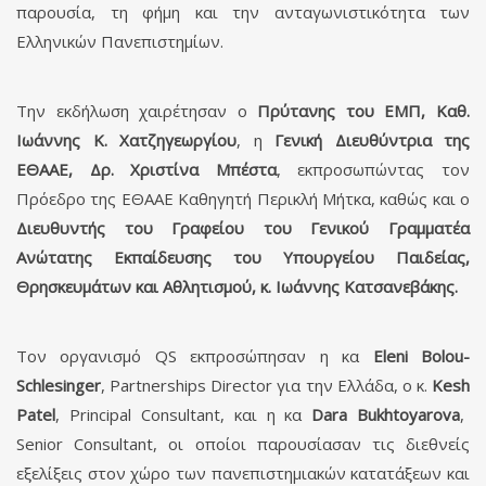
παρουσία, τη φήμη και την ανταγωνιστικότητα των
Ελληνικών Πανεπιστημίων.
Την εκδήλωση χαιρέτησαν ο
Πρύτανης του ΕΜΠ, Καθ.
Ιωάννης Κ. Χατζηγεωργίου
, η
Γενική Διευθύντρια της
ΕΘΑΑΕ, Δρ. Χριστίνα Μπέστα
, εκπροσωπώντας τον
Πρόεδρο της ΕΘΑΑΕ Καθηγητή Περικλή Μήτκα, καθώς και ο
Διευθυντής του Γραφείου του Γενικού Γραμματέα
Ανώτατης Εκπαίδευσης του Υπουργείου Παιδείας,
Θρησκευμάτων και Αθλητισμού, κ. Ιωάννης Κατσανεβάκης.
Τον οργανισμό QS εκπροσώπησαν η κα
Eleni
Bolou
-
Schlesinger
, Partnerships Director για την Ελλάδα, ο κ.
Kesh
Patel
, Principal Consultant, και η κα
Dara
Bukhtoyarova
,
Senior Consultant, οι οποίοι παρουσίασαν τις διεθνείς
εξελίξεις στον χώρο των πανεπιστημιακών κατατάξεων και