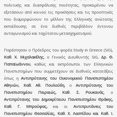
πολιτικής και διασφάλισης ποιότητας, προκειμένου να
εξετάσουν από κοινού τις προκλήσεις και τις προοπτικές
που διαμορφώνουν το μέλλον της Ελληνικής ανώτατης
εκπαίδευσης σε ένα διεθνές περιβάλλον έντονου
ανταγωνισμού και ταχύτατου μετασχηματισμού.
Παρέστησαν ο Πρόεδρος του φορέα Study in Greece (SiG),
Καθ. Χ. Μιχαλακέλης
, ο Γενικός Διευθυντής SiG,
Δρ. Θ.
Παπαϊωάννου
, καθώς και εκπρόσωποι των Ελληνικών
Πανεπιστημίων που συμμετέχουν σε διεθνείς κατατάξεις
όπως η
Αντιπρύτανης του Οικονομικού Πανεπιστημίου
Αθηνών, Καθ. Αθ. Πουλούδη
, ο
Αντιπρύτανης του
Πανεπιστημίου Πειραιώς, Καθ. Σ. Ρουκανάς
, ο
Αντιπρύτανης του Δημοκρίτειου Πανεπιστημίου Θράκης,
Καθ. Γ. Μπρούφας,
και οι
Αντιπρυτάνεις του
Πανεπιστημίου Θεσσαλίας, Καθ. Χ. Λασπίδου και Καθ. Ι.