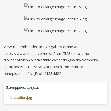
View the embedded image gallery online at:
https://www.ntua.gr/el/news/item/5434-sto-emp-
diorganothike-i-proti-ethniki-synantisi-gia-tis-diethneis-
katatakseis-kai-ti-stratigiki-provoli-ton-ellinikon-
panepistimion#sigProId1f53dd22fa
Συνημμένα αρχεία:
Invitation.jpg