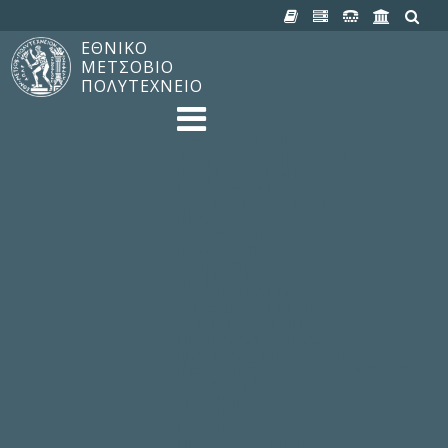
ΕΘΝΙΚΟ
ΜΕΤΣΟΒΙΟ
ΠΟΛΥΤΕΧΝΕΙΟ
TO ΠΟΛΥΤΕΧΝΕΙΟ
Δομή, Αποστολή, Αριστεία
Ιστορία του ΕΜΠ
Εγκαταστάσεις
Οργάνωση & Διοίκηση
ΝΕΑ
Ανακοινώσεις
Newsletter
Εκδηλώσεις
Προμηθέας
180 ΧΡΟΝΙΑ ΕΜΠ
ΣΠΟΥΔΕΣ & ΕΡΕΥΝΑ
Φοίτηση στο EMΠ
Προπτυχιακές Σπουδές
Μεταπτυχιακές Σπουδές
Ιδρυματικός Κατάλογος Μαθημάτων
Γνώση χωρίς Σύνορα
Εργαστήρια & Έρευνα
ΣΧΟΛΕΣ
ΠΑΡΟΧΕΣ
Προς όλα τα Μέλη