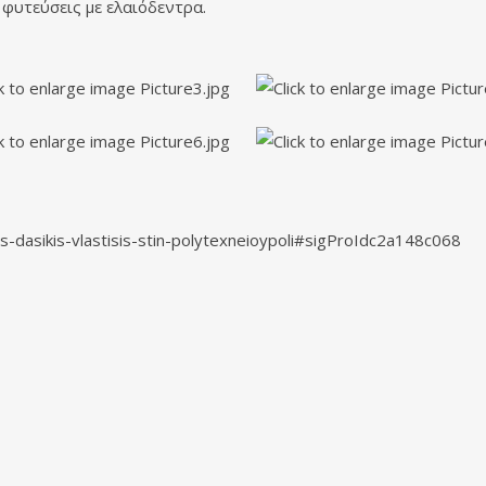
ς φυτεύσεις με ελαιόδεντρα.
-dasikis-vlastisis-stin-polytexneioypoli#sigProIdc2a148c068