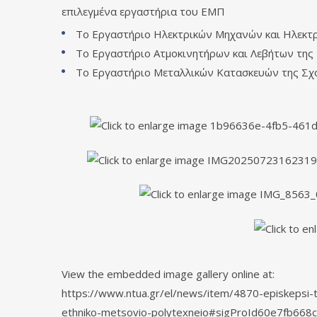
επιλεγμένα εργαστήρια του ΕΜΠ
Το Εργαστήριο Ηλεκτρικών Μηχανών και Ηλεκτ
Το Εργαστήριο Ατμοκινητήρων και Λεβήτων της
Το Εργαστήριο Μεταλλικών Κατασκευών της Σχ
View the embedded image gallery online at:
https://www.ntua.gr/el/news/item/4870-episkepsi-tis
ethniko-metsovio-polytexneio#sigProId60e7fb668c