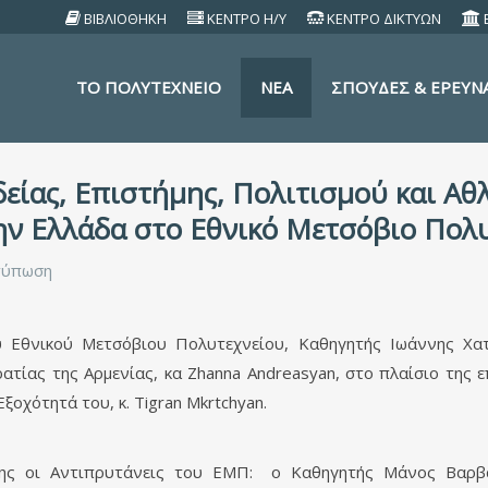
ΒΙΒΛΙΟΘΗΚΗ
ΚΕΝΤΡΟ Η/Υ
ΚΕΝΤΡΟ ΔΙΚΤΥΩΝ
TO ΠΟΛΥΤΕΧΝΕΙΟ
ΝΕΑ
ΣΠΟΥΔΕΣ & ΕΡΕΥΝ
ίας, Επιστήμης, Πολιτισμού και Αθλ
ην Ελλάδα στο Εθνικό Μετσόβιο Πολ
τύπωση
 Εθνικού Μετσόβιου Πολυτεχνείου, Καθηγητής Ιωάννης Χατ
ρατίας της Αρμενίας, κα Zhanna Andreasyan, στο πλαίσιο της 
ξοχότητά του, κ. Tigran Mkrtchyan.
σης οι Αντιπρυτάνεις του ΕΜΠ: ο Καθηγητής Μάνος Βαρβαρ