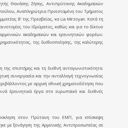
ητής Θανάσης Ζήσης, Αντιπρύτανης Ακαδημαϊκών
ροπούλου, Αναπληρώτρια Προϊσταμένη του Τμήματος
ατέας Β' της Πρεσβείας, κα Lia Mirzoyan. Κατά τη
καινοτομίες του Ιδρύματος, καθώς και για το δίκτυο
αρμενικών ακαδημαϊκών και ερευνητικών φορέων.
ιρηματικότητας, της διεθνοποίησης, της καλύτερης
η της επιστήμης και τη διεθνή ανταγωνιστικότητα.
νητική συνεργασία και την ανταλλαγή τεχνογνωσίας
εριβάλλοντος με αρχική εθνική χρηματοδότηση που
ινά έρευνητικά έργα στο ευρωπαϊκό και διεθνές
ρόσκληση στον Πρύτανη του ΕΜΠ, για επίσκεψη
κε με ξενάγηση της Αρμενικής Αντιπροσωπείας σε