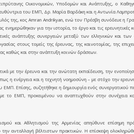
τιπρύτανης Οικονομικών, Υποδομών και Ανάπτυξης, ο Καθηγ
Διευθύντρια του ΕΜΠ, Δρ. Μαρία Βαρδάκη και η Αντωνία Λαμπ
ς της, κος Amran Andrikyan, ενώ τον Πρέσβη συνόδευε η Γραμμ
ς ενημερώθηκαν για την ιστορία, το έργο και τις ερευνητικές 
ικές ανάπτυξης συνεργειών μεταξύ των ελληνικών και των 
γασίας στους τομείς της έρευνας, της καινοτομίας, της επιχε
ας καθώς και στην ανάπτυξη κοινών δράσεων.
ικά με την έρευνα και την ανώτατη εκπαίδευση, την ενοποίησ
όπως η ενέργεια και η τεχνητή νοημοσύνη – με στόχο την ερευ
υ ΕΜΠ. Επίσης, συζητήθηκε η δημιουργία ενός συνεργατικού π
ς με το ΕΜΠ, προκειμένου να αναπτυχθούν στην συνέχεια κο
ιτισμού και Αθλητισμού της Αρμενίας απηύθυνε επίσημη π
 την ανταλλαγή βέλτιστων πρακτικών. Η επίσκεψη ολοκληρώθη