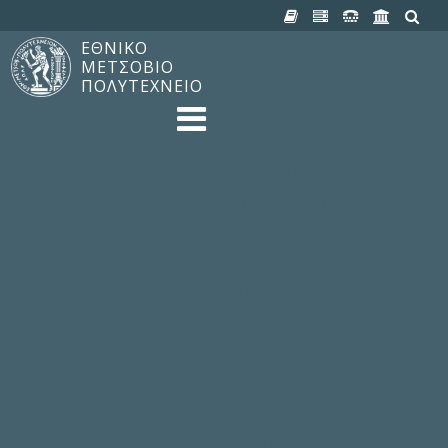
ΕΘΝΙΚΟ
ΜΕΤΣΟΒΙΟ
ΠΟΛΥΤΕΧΝΕΙΟ
TO ΠΟΛΥΤΕΧΝΕΙΟ
Δομή, Αποστολή, Αριστεία
Ιστορία του ΕΜΠ
Εγκαταστάσεις
Οργάνωση & Διοίκηση
ΝΕΑ
Ανακοινώσεις
Newsletter
Εκδηλώσεις
Προμηθέας
180 ΧΡΟΝΙΑ ΕΜΠ
ΣΠΟΥΔΕΣ & ΕΡΕΥΝΑ
Φοίτηση στο EMΠ
Προπτυχιακές Σπουδές
Μεταπτυχιακές Σπουδές
Ιδρυματικός Κατάλογος Μαθημάτων
Γνώση χωρίς Σύνορα
Εργαστήρια & Έρευνα
ΣΧΟΛΕΣ
ΠΑΡΟΧΕΣ
Προς όλα τα Μέλη