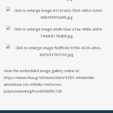
View the embedded image gallery online at:
https://www.ntua.gr/el/news/item/4785-ethelontiki-
aimodosia-sto-ethniko-metsovio-
polytexneio#sigProId3fd6f9c728