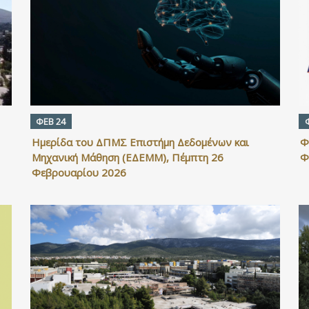
ΦΕΒ 24
Ημερίδα του ΔΠΜΣ Επιστήμη Δεδομένων και
Φ
Μηχανική Μάθηση (ΕΔΕΜΜ), Πέμπτη 26
Φ
Φεβρουαρίου 2026