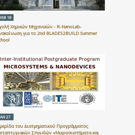
ΦΕΒ 18
χολή Χημικών Μηχανικών - R-NanoLab-
νακοίνωση για το 2nd BLADES2BUILD Summer
chool
ΙΑΝ 27
μερίδα του Διατμηματικού Προγράμματος
εταπτυχιακών Σπουδών «Μικροσυστήματα και