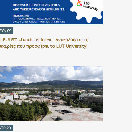
ΟΥΝ 09
ο EULiST «Lunch Lecture» - Ανακαλύψτε τις
υκαιρίες που προσφέρει το LUT University!
ΑΠΡ 29