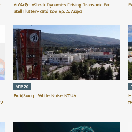
α
Διάλεξη: «Shock Dynamics Driving Transonic Fan
Ε
Stall Flutter» από τον Δρ. Δ. Λέφα
ΑΠΡ 20
Η
Εκδήλωση - White Noise NTUA
ην
π